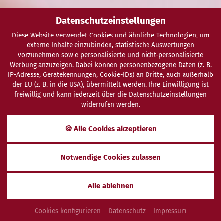
Datenschutzeinstellungen
Diese Website verwendet Cookies und ähnliche Technologien, um
externe Inhalte einzubinden, statistische Auswertungen
vorzunehmen sowie personalisierte und nicht-personalisierte
Werbung anzuzeigen. Dabei können personenbezogene Daten (z. B.
IP-Adresse, Gerätekennungen, Cookie-IDs) an Dritte, auch außerhalb
der EU (z. B. in die USA), übermittelt werden. Ihre Einwilligung ist
freiwillig und kann jederzeit über die Datenschutzeinstellungen
widerrufen werden.
SCHENKEN
ANFRAGEN
BUCHEN
🍪 Alle Cookies akzeptieren
Sitemap
Notwendige Cookies zulassen
DES VITALHOTELS
Alle ablehnen
Startseite
Cookies konfigurieren
Datenschutz
Impressum