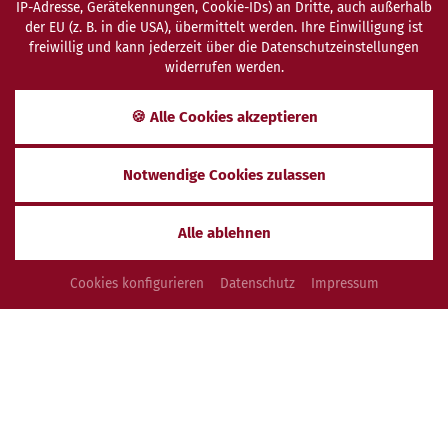
IP-Adresse, Gerätekennungen, Cookie-IDs) an Dritte, auch außerhalb
der EU (z. B. in die USA), übermittelt werden. Ihre Einwilligung ist
freiwillig und kann jederzeit über die Datenschutzeinstellungen
widerrufen werden.
SCHENKEN
ANFRAGEN
BUCHEN
🍪 Alle Cookies akzeptieren
Zimmer & Preise
Notwendige Cookies zulassen
MEDITERRANES AMBIENTE ZUM WOHLFÜHLEN
In unseren geräumigen Zimmern und Suiten finden Sie
Alle ablehnen
viel Platz für Erholung und Entspannung. Buchen Sie
Ihr Zimmer bequem online oder lassen Sie sich gerne
Cookies konfigurieren
Datenschutz
Impressum
von uns zur richtigen Zimmerwahl beraten.