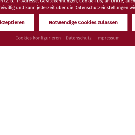
. B. IP-Adresse, Gerätekennungen, Cookie-IDs) an Dritte, auch au
 freiwillig und kann jederzeit über die Datenschutzeinstellungen w
akzeptieren
Notwendige Cookies zulassen
Cookies konfigurieren
Datenschutz
Impressum
enießen