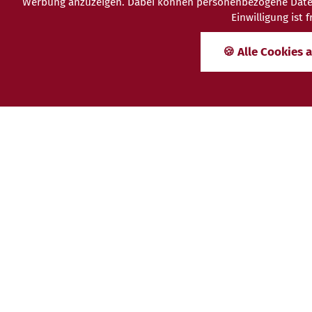
Werbung anzuzeigen. Dabei können personenbezogene Daten (z
Einwilligung ist
🍪 Alle Cookies 
Gemeinsam g
FÜR SINGLES
Keine Angebote gefunden