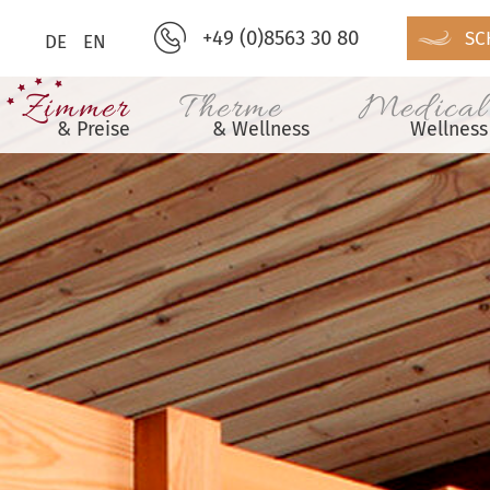
+49 (0)8563 30 80
SC
DE
EN
Zimmer
Therme
Medical
& Preise
& Wellness
Wellness