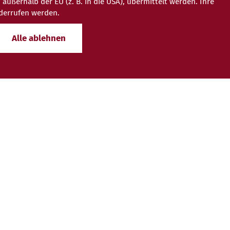
ßerhalb der EU (z. B. in die USA), übermittelt werden. Ihre
iderrufen werden.
Alle ablehnen