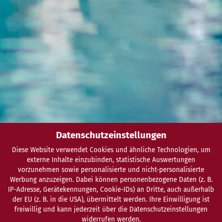
Datenschutzeinstellungen
Diese Website verwendet Cookies und ähnliche Technologien, um
externe Inhalte einzubinden, statistische Auswertungen
vorzunehmen sowie personalisierte und nicht-personalisierte
Werbung anzuzeigen. Dabei können personenbezogene Daten (z. B.
IP-Adresse, Gerätekennungen, Cookie-IDs) an Dritte, auch außerhalb
der EU (z. B. in die USA), übermittelt werden. Ihre Einwilligung ist
freiwillig und kann jederzeit über die Datenschutzeinstellungen
widerrufen werden.