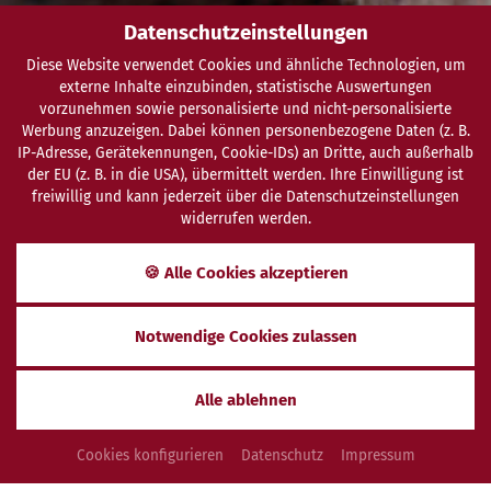
Datenschutzeinstellungen
Diese Website verwendet Cookies und ähnliche Technologien, um
externe Inhalte einzubinden, statistische Auswertungen
vorzunehmen sowie personalisierte und nicht-personalisierte
Werbung anzuzeigen. Dabei können personenbezogene Daten (z. B.
IP-Adresse, Gerätekennungen, Cookie-IDs) an Dritte, auch außerhalb
der EU (z. B. in die USA), übermittelt werden. Ihre Einwilligung ist
freiwillig und kann jederzeit über die Datenschutzeinstellungen
widerrufen werden.
SCHENKEN
ANFRAGEN
BUCHEN
🍪 Alle Cookies akzeptieren
Das Bali-Ritual
Notwendige Cookies zulassen
SPEZIELLE MASSAGEKUNST & BESONDERE ÖLE
Alle ablehnen
Balinesische Gesichtsanwendung
Cookies konfigurieren
Datenschutz
Impressum
Entspannende Kopf-, Gesichts-, Decolleté, Arm- und