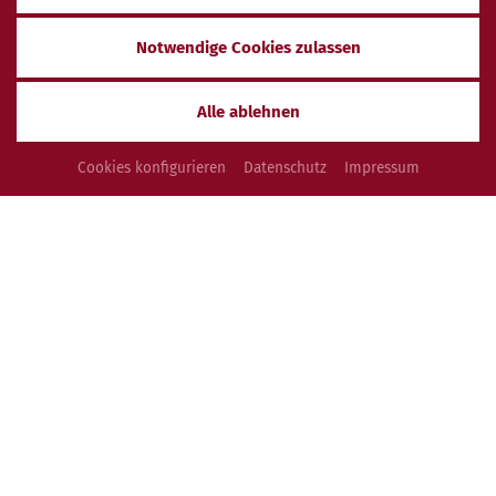
Wissenswertes
Notwendige Cookies zulassen
AUF DIESER SEITE GEBEN WIR IHNEN WICHTIGE
INFORMATIONEN, DIE IHREN AUFENTHALT
ERLEICHTERN
Alle ablehnen
Cookies konfigurieren
Datenschutz
Impressum
INFOS ZUM HOTEL
INFOS ZUM RESTAURANT
INFOS ZUM WELLNESSBEREICH