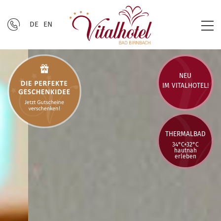
DE
EN
NEU
IM VITALHOTEL!
THERMALBAD
34°C+32°C
hautnah
erleben