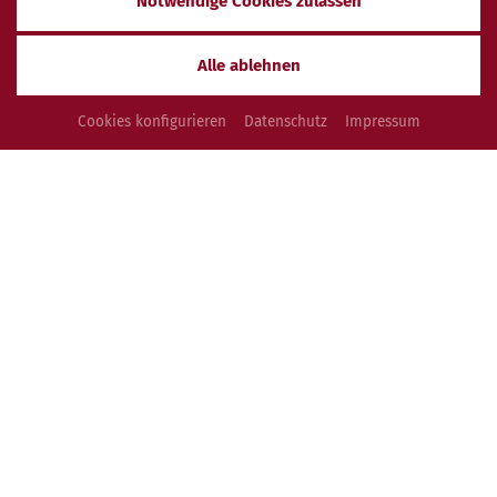
Notwendige Cookies zulassen
Urlaub im Vitalhotel
Alle ablehnen
Liebe Gäste,
Cookies konfigurieren
Datenschutz
Impressum
das 4-Sterne Vitalhotel, eingebettet im
Kurort Bad
Birnbach
, ist Ihr Reiseziel in Sachen Urlaub und
Erholung. Unsere herzliche Gastfreundschaft spüren
Sie bereits beim ersten Schritt durch die Tür. Die
besondere Atmosphäre lässt Sie gleich in Ihren
wohlverdienten Urlaub eintauchen und Nichts ist uns
wichtiger, als Ihnen einen Urlaub mit wundervollen
Erinnerungen zu schenken.
Das Team des Vitalhotels Bad Birnbach nebst Direktor
Thomas Wittig freut sich auf Sie.