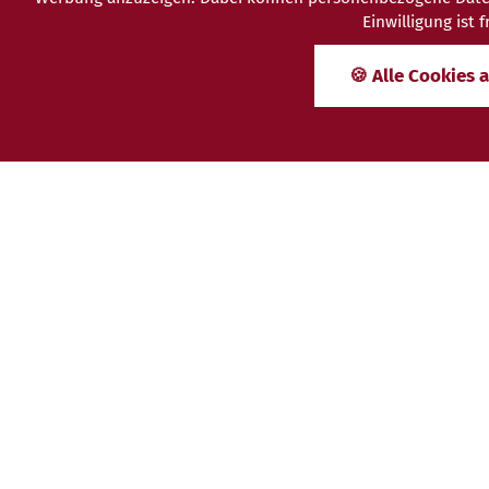
Einwilligung ist
🍪 Alle Cookies 
Vitalhotel Bad Birnbach
Brunnaderstraße 27
84364 Bad Birnbach
Tel.:
08563 308-0
E-Mail:
info@vitalhotel-badbirnbach.de