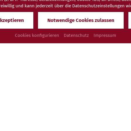
 freiwillig und kann jederzeit über die Datenschutzeinstellungen w
akzeptieren
Notwendige Cookies zulassen
Cookies konfigurieren
Datenschutz
Impressum
Datenschutz
Dieser Inhalt ist nur sichtbar wenn Sie
Cookies von "Holidaycheck" akzeptieren.
Akzeptieren
Einstellungen