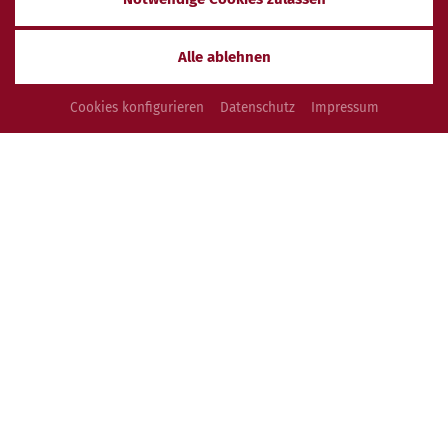
IM VITALHOTEL BAD BIRNBACH
Alle ablehnen
Cookies konfigurieren
Datenschutz
Impressum
Keine Angebote gefunden
zurück zur Seite: Pauschalen
UNSERE ZIMMER
Unsere Zimmer zum Wohlfühlen in mediterranem Ambiente.
MEHR ERFAHREN